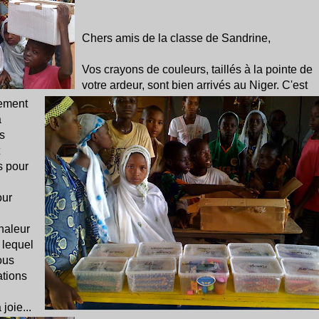
Chers amis de la classe de Sandrine,
Vos crayons de couleurs, taillés à la pointe de
votre ardeur, sont bien arrivés au Niger. C'est
lement
à
ès
s pour
our
haleur
s lequel
ous
ations
joie...