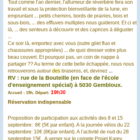
Tout comme l'an dernier
, l'allumeur de réverbère fera son
travail et sous la protection bienveillante de la lune, en
empruntant ... petits chemins, bords de prairies, bois et
sous-bois, ... des effluves multiples nous guideront. Et ci et
là, ... des senteurs à découvrir et des caprices à déguster
...
Ce soir là, emportez avec vous (outre gilet fluo et
chaussures appropriées) ... de quoi dresser votre plus
beau couvert. Et pourquoi pas, un coin de nappe à
partager ?? Au terme de cette belle échappée, nous nous
retrouverons autour
des
braseros, et, devinez
...
RV : rue de la Bouteille (en face de l'école
d'enseignement spécial) à 5030 Gembloux.
19
h30
A
ccueil : 19h. Départ:
Réservation indispensable
Proposition de participation aux activités des 8 et 15
septembre: 8
€ (5€ par enfant). A la journée vélos du 22
septembre: 10€ (8€par enfant). A l'activité de nuit du 28
septembre 15€ . A verser sur le compte Projet Karey